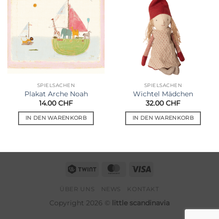
Auf die
Auf die
Wunschliste
Wunschliste
SPIELSACHEN
SPIELSACHEN
Plakat Arche Noah
Wichtel Mädchen
14.00
CHF
32.00
CHF
IN DEN WARENKORB
IN DEN WARENKORB
Twint
MasterCard
Visa
ÜBER UNS
NEWS
KONTAKT
Copyright 2026 ©
little scandinavia