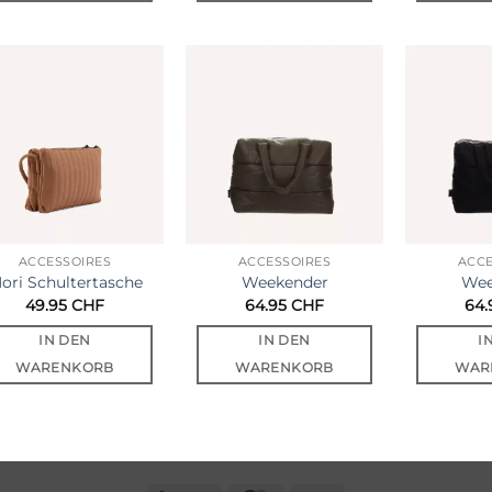
Auf die
Auf die
Wunschliste
Wunschliste
ACCESSOIRES
ACCESSOIRES
ACCE
ori Schultertasche
Weekender
Wee
49.95
CHF
64.95
CHF
64
IN DEN
IN DEN
I
WARENKORB
WARENKORB
WAR