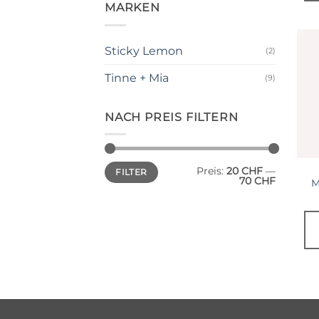
MARKEN
Sticky Lemon
(2)
Tinne + Mia
(9)
NACH PREIS FILTERN
Min.
Max.
Preis:
20 CHF
—
FILTER
Preis
Preis
70 CHF
M