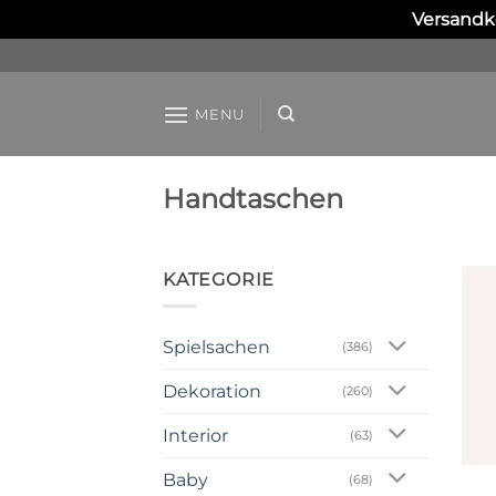
Versandko
Skip
to
content
MENU
Handtaschen
KATEGORIE
Spielsachen
(386)
Dekoration
(260)
Interior
(63)
Baby
(68)