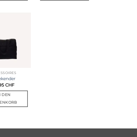
Auf die
Wunschliste
SSOIRES
kender
.95
CHF
N DEN
ENKORB