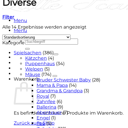
Diverse
Filter
Menu
Alle 14 Ergebnisse werden angezeigt
Menu
Suchen
Kategorie
nach:
Spielsachen
(386)
Kätzchen
(4)
Puppenhaus
(34)
Welpen
(5)
Mäuse
(174)
Warenkorb
Bruder Schwester Baby
(28)
Mama & Papa
(14)
Grandma & Grandpa
(3)
Royal
(7)
Zahnfee
(6)
Ballerina
(9)
Abenteuer
(7)
Es befinden sich keine Produkte im Warenkorb.
Engel
(1)
Zurück zum Shop
Fee
(5)