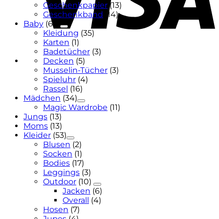
Geschenkpapier
(13)
Geschenkband
(14)
Baby
(68)
Kleidung
(35)
Karten
(1)
Badetücher
(3)
Decken
(5)
Musselin-Tücher
(3)
Spieluhr
(4)
Rassel
(16)
Mädchen
(34)
Magic Wardrobe
(11)
Jungs
(13)
Moms
(13)
Kleider
(53)
Blusen
(2)
Socken
(1)
Bodies
(17)
Leggings
(3)
Outdoor
(10)
Jacken
(6)
Overall
(4)
Hosen
(7)
Jupes
(4)