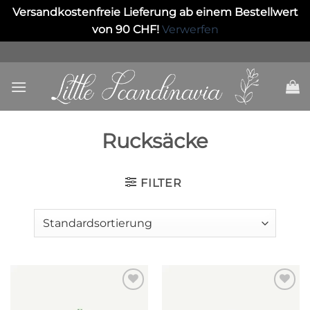
Versandkostenfreie Lieferung ab einem Bestellwert
von 90 CHF!
Verwerfen
Skip
to
content
Rucksäcke
FILTER
Auf die
Auf die
Wunschliste
Wunschliste