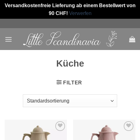
Versandkostenfreie Lieferung ab einem Bestellwert von
90 CHF!
Verwerfen
Skip
to
content
Küche
FILTER
Auf die
Auf die
Wunschliste
Wunschliste