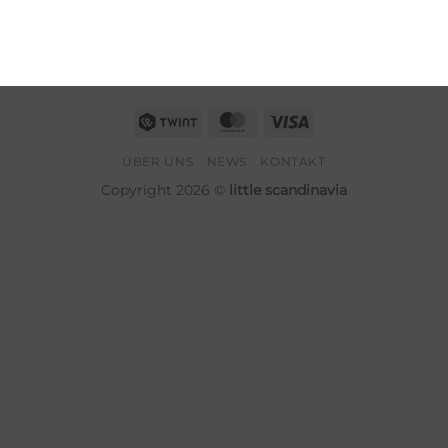
Twint
MasterCard
Visa
ÜBER UNS
NEWS
KONTAKT
Copyright 2026 ©
little scandinavia