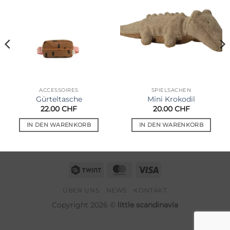
Auf die
Auf die
Wunschliste
Wunschliste
ACCESSOIRES
SPIELSACHEN
Gürteltasche
Mini Krokodil
22.00
CHF
20.00
CHF
IN DEN WARENKORB
IN DEN WARENKORB
Twint
MasterCard
Visa
ÜBER UNS
NEWS
KONTAKT
Copyright 2026 ©
little scandinavia