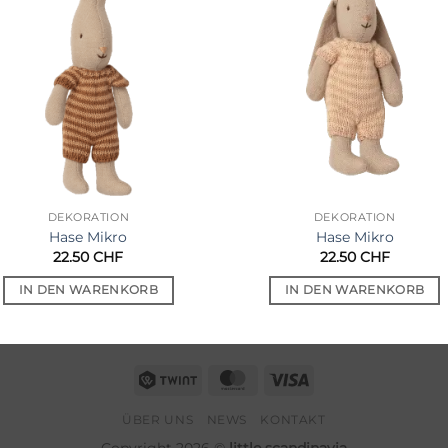
Auf die
Auf die
Wunschliste
Wunschli
DEKORATION
DEKORATION
Hase Mikro
Hase Mikro
22.50
CHF
22.50
CHF
IN DEN WARENKORB
IN DEN WARENKORB
Twint
MasterCard
Visa
ÜBER UNS
NEWS
KONTAKT