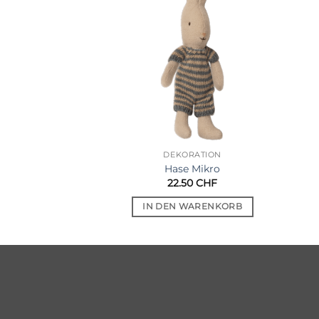
Auf die
Auf die
Wunschliste
Wunschliste
LSACHEN
DEKORATION
chhund
Hase Mikro
00
CHF
22.50
CHF
WARENKORB
IN DEN WARENKORB