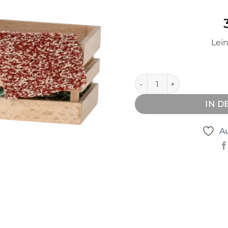
Lei
Schwein in der Box Meng
IN 
Au