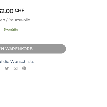
32.00
CHF
nen / Baumwolle
5 vorrätig
e
DEN WARENKORB
f die Wunschliste