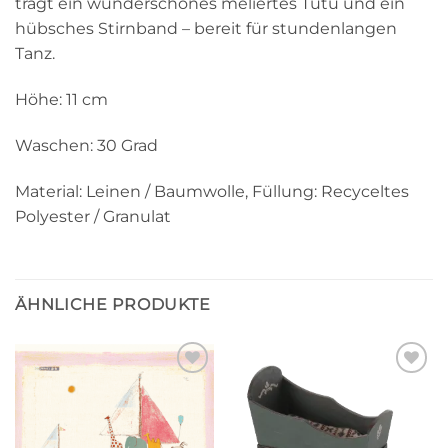
trägt ein wunderschönes meliertes Tutu und ein
hübsches Stirnband – bereit für stundenlangen
Tanz.
Höhe: 11 cm
Waschen: 30 Grad
Material: Leinen / Baumwolle, Füllung: Recyceltes
Polyester / Granulat
ÄHNLICHE PRODUKTE
Auf die
Auf die
Wunschliste
Wunschliste