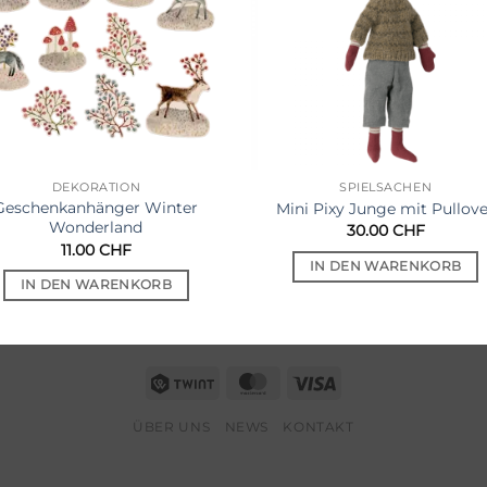
DEKORATION
SPIELSACHEN
Geschenkanhänger Winter
Mini Pixy Junge mit Pullove
Wonderland
30.00
CHF
11.00
CHF
IN DEN WARENKORB
IN DEN WARENKORB
Twint
MasterCard
Visa
ÜBER UNS
NEWS
KONTAKT
Copyright 2026 ©
little scandinavia