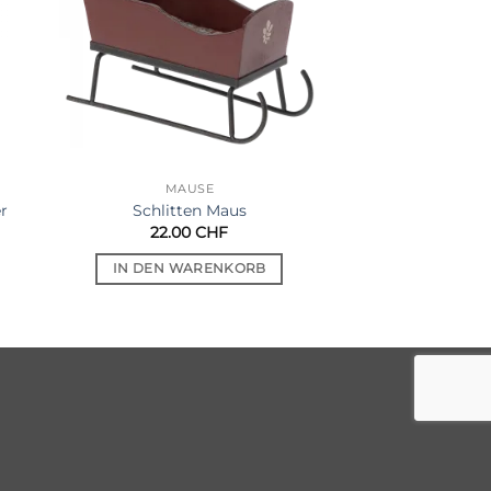
MÄUSE
DEKORA
Weihnachtsma
r
Schlitten Maus
med
22.00
CHF
42.00
IN DEN WARENKORB
IN DEN WA