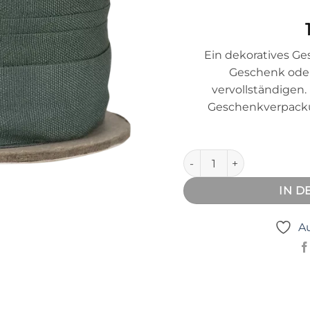
Ein dekoratives G
Geschenk oder
vervollständigen.
Geschenkverpackun
Geschenkband petrol brei
IN 
Au