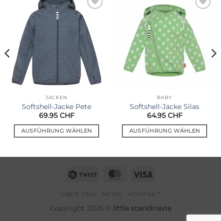
Auf die
Auf die
Wunschliste
Wunschliste
JACKEN
BABY
Softshell-Jacke Pete
Softshell-Jacke Silas
69.95
CHF
64.95
CHF
AUSFÜHRUNG WÄHLEN
AUSFÜHRUNG WÄHLEN
Dieses
Dieses
Produkt
Produkt
weist
weist
Twint
MasterCard
Visa
mehrere
mehrere
Varianten
Varianten
auf.
auf.
ÜBER UNS
NEWS
KONTAKT
Die
Die
Copyright 2026 ©
little scandinavia
Optionen
Optionen