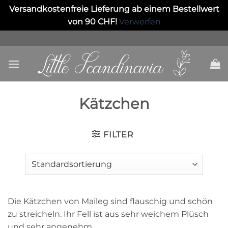
Versandkostenfreie Lieferung ab einem Bestellwert
von 90 CHF!
Verwerfen
Skip
to
content
Kätzchen
FILTER
Die Kätzchen von Maileg sind flauschig und schön
zu streicheln. Ihr Fell ist aus sehr weichem Plüsch
und sehr angenehm.