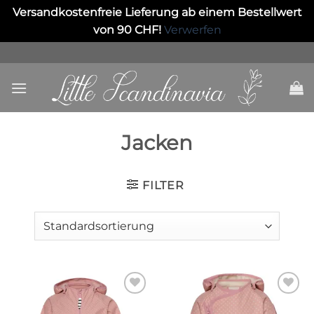
Versandkostenfreie Lieferung ab einem Bestellwert
von 90 CHF!
Verwerfen
Skip
to
content
Jacken
FILTER
Auf die
Auf die
Wunschliste
Wunschliste