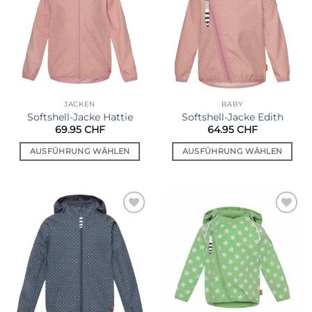
JACKEN
BABY
Softshell-Jacke Hattie
Softshell-Jacke Edith
69.95
CHF
64.95
CHF
AUSFÜHRUNG WÄHLEN
AUSFÜHRUNG WÄHLEN
Dieses
Dieses
Produkt
Produkt
weist
weist
mehrere
mehrere
Auf die
Auf die
Varianten
Varianten
Wunschliste
Wunschliste
auf.
auf.
Die
Die
Optionen
Optionen
können
können
auf
auf