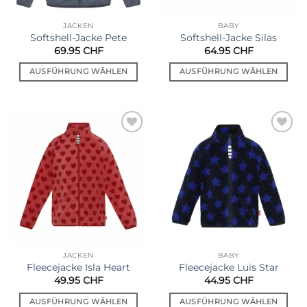
der
der
Produktseite
Produktseite
JACKEN
BABY
gewählt
gewählt
Softshell-Jacke Pete
Softshell-Jacke Silas
werden
werden
69.95
CHF
64.95
CHF
AUSFÜHRUNG WÄHLEN
AUSFÜHRUNG WÄHLEN
Dieses
Dieses
Produkt
Produkt
weist
weist
mehrere
mehrere
Auf die
Auf die
Varianten
Varianten
Wunschliste
Wunschliste
auf.
auf.
Die
Die
Optionen
Optionen
können
können
auf
auf
der
der
Produktseite
Produktseite
JACKEN
BABY
gewählt
gewählt
Fleecejacke Isla Heart
Fleecejacke Luis Star
werden
werden
49.95
CHF
44.95
CHF
AUSFÜHRUNG WÄHLEN
AUSFÜHRUNG WÄHLEN